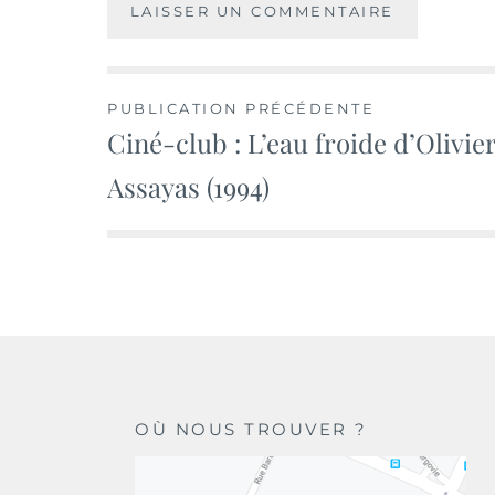
Navigation
PUBLICATION PRÉCÉDENTE
Ciné-club : L’eau froide d’Olivie
de
Assayas (1994)
l’article
OÙ NOUS TROUVER ?