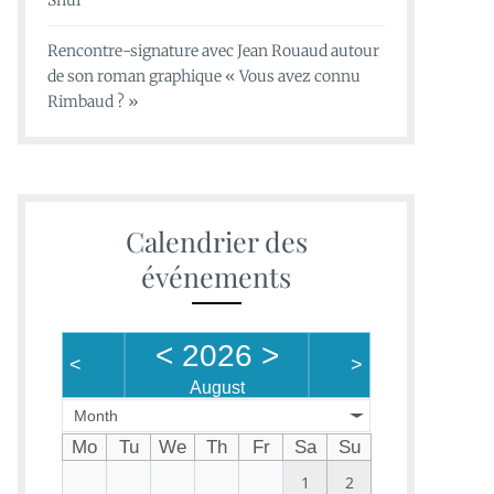
Shui
Rencontre-signature avec Jean Rouaud autour
de son roman graphique « Vous avez connu
Rimbaud ? »
Calendrier des
événements
<
2026
>
<
>
August
Month
Mo
Tu
We
Th
Fr
Sa
Su
1
2