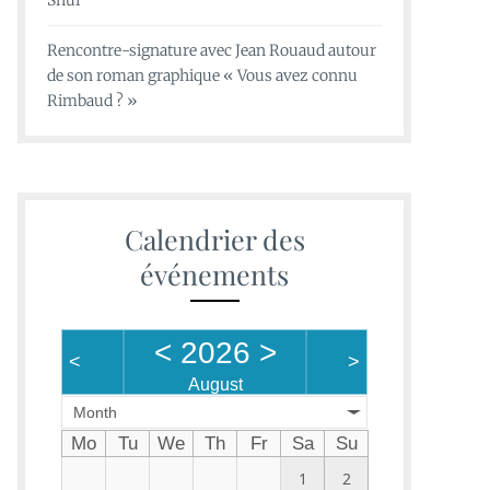
Shui
Rencontre-signature avec Jean Rouaud autour
de son roman graphique « Vous avez connu
Rimbaud ? »
Calendrier des
événements
<
2026
>
<
>
August
Month
Mo
Tu
We
Th
Fr
Sa
Su
1
2