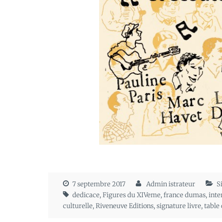
7 septembre 2017
Admin istrateur
S
dedicace
,
Figures du XIVeme
,
france dumas
,
inte
culturelle
,
Riveneuve Editions
,
signature livre
,
table