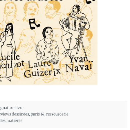
ignature livre
rviews dessinees
,
paris 14
,
ressourcerie
 des matières