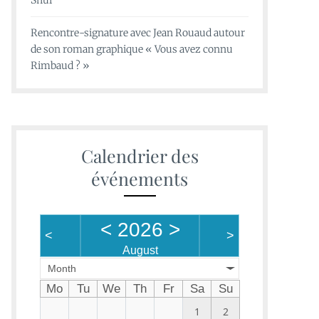
Shui
Rencontre-signature avec Jean Rouaud autour
de son roman graphique « Vous avez connu
Rimbaud ? »
Calendrier des
événements
<
2026
>
<
>
August
Month
Mo
Tu
We
Th
Fr
Sa
Su
1
2