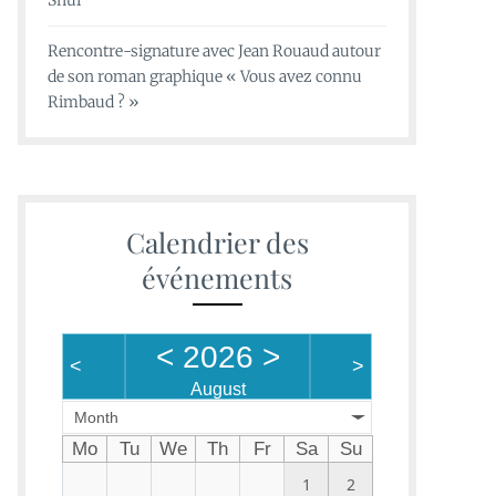
Shui
Rencontre-signature avec Jean Rouaud autour
de son roman graphique « Vous avez connu
Rimbaud ? »
Calendrier des
événements
<
2026
>
<
>
August
Month
Mo
Tu
We
Th
Fr
Sa
Su
1
2