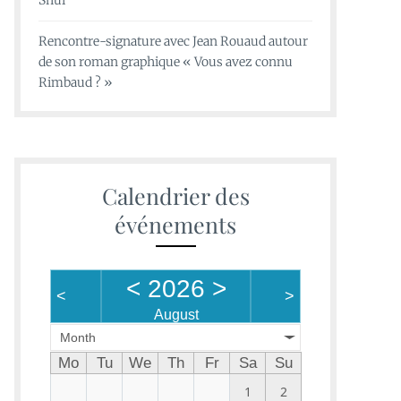
Shui
Rencontre-signature avec Jean Rouaud autour
de son roman graphique « Vous avez connu
Rimbaud ? »
Calendrier des
événements
<
2026
>
<
>
August
Month
Mo
Tu
We
Th
Fr
Sa
Su
1
2