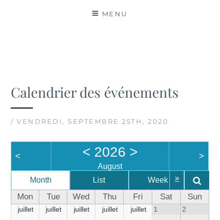
MATIÈRES
MENU
Calendrier des événements
/ VENDREDI, SEPTEMBRE 25TH, 2020
<
2026
>
<
>
August
»
Month
List
Week
Da
Mon
Tue
Wed
Thu
Fri
Sat
Sun
juillet
juillet
juillet
juillet
juillet
1
2