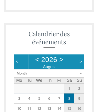
Calendrier des
événements
<
2026
>
<
>
August
Month
Mo
Tu
We
Th
Fr
Sa
Su
1
2
3
4
5
6
7
8
9
10
11
12
13
14
15
16